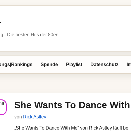
r
- Die besten Hits der 80er!
ongs|Rankings
Spende
Playlist
Datenschutz
I
She Wants To Dance With
von
Rick Astley
„She Wants To Dance With Me“ von Rick Astley läuft bei 1