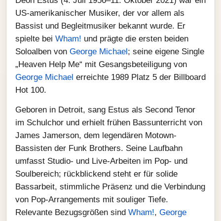
Deon Estus (4. Juli 1956–11. Oktober 2021) war ein
US-amerikanischer Musiker, der vor allem als
Bassist und Begleitmusiker bekannt wurde. Er
spielte bei
Wham!
und prägte die ersten beiden
Soloalben von
George Michael
; seine eigene Single
„Heaven Help Me“ mit Gesangsbeteiligung von
George Michael
erreichte 1989 Platz 5 der Billboard
Hot 100.
Geboren in Detroit, sang Estus als Second Tenor
im Schulchor und erhielt frühen Bassunterricht von
James Jamerson, dem legendären Motown-
Bassisten der Funk Brothers. Seine Laufbahn
umfasst Studio- und Live-Arbeiten im Pop- und
Soulbereich; rückblickend steht er für solide
Bassarbeit, stimmliche Präsenz und die Verbindung
von Pop-Arrangements mit souliger Tiefe.
Relevante Bezugsgrößen sind
Wham!
,
George