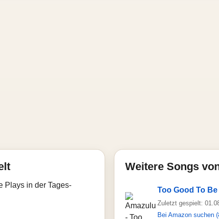
elt
Weitere Songs vo
e Plays in der Tages-
Too Good To Be
Zuletzt gespielt: 01.
Bei Amazon suchen (