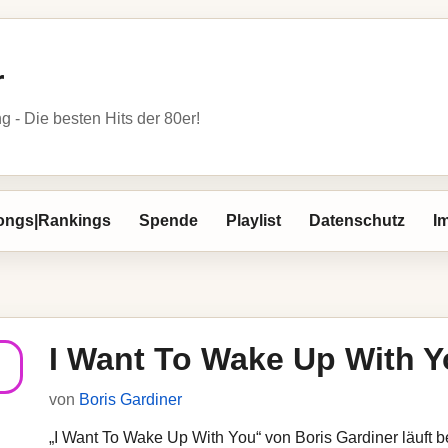
r
- Die besten Hits der 80er!
ongs|Rankings
Spende
Playlist
Datenschutz
I
I Want To Wake Up With 
von
Boris Gardiner
„I Want To Wake Up With You“ von Boris Gardiner läuft be