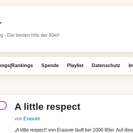
r
- Die besten Hits der 80er!
ongs|Rankings
Spende
Playlist
Datenschutz
I
A little respect
von
Erasure
„A little respect“ von Erasure läuft bei 1000 80er. Auf di