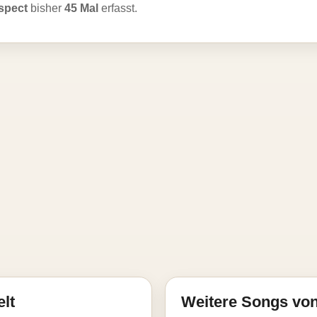
espect
bisher
45 Mal
erfasst.
elt
Weitere Songs vo