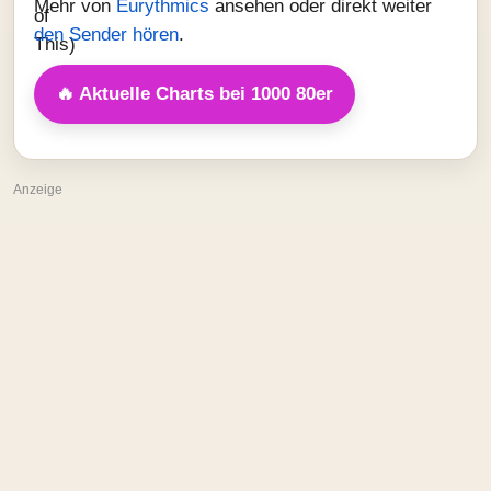
Mehr von
Eurythmics
ansehen oder direkt weiter
den Sender hören
.
🔥 Aktuelle Charts bei 1000 80er
Anzeige