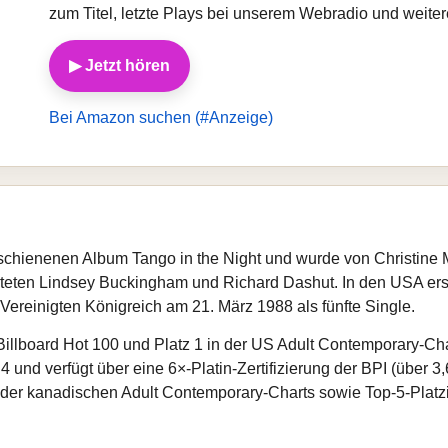
zum Titel, letzte Plays bei unserem Webradio und weit
▶ Jetzt hören
Bei Amazon suchen (#Anzeige)
chienenen Album Tango in the Night und wurde von Christine M
teten Lindsey Buckingham und Richard Dashut. In den USA er
Vereinigten Königreich am 21. März 1988 als fünfte Single.
illboard Hot 100 und Platz 1 in der US Adult Contemporary‑Char
 4 und verfügt über eine 6×‑Platin‑Zertifizierung der BPI (über 3
e der kanadischen Adult Contemporary‑Charts sowie Top‑5‑Plat