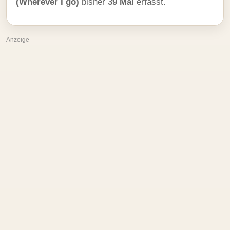
(Wherever I go)
bisher
39 Mal
erfasst.
Anzeige