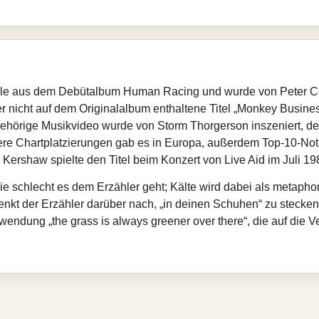
ngle aus dem Debütalbum Human Racing und wurde von Peter Col
r nicht auf dem Originalalbum enthaltene Titel „Monkey Busines
ehörige Musikvideo wurde von Storm Thorgerson inszeniert, der
ere Chartplatzierungen gab es in Europa, außerdem Top‑10‑Noti
 Kershaw spielte den Titel beim Konzert von Live Aid im Juli 
 wie schlecht es dem Erzähler geht; Kälte wird dabei als metapho
 denkt der Erzähler darüber nach, „in deinen Schuhen“ zu stecken 
ndung „the grass is always greener over there“, die auf die Ve