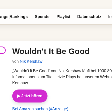
ongs|Rankings
Spende
Playlist
Datenschutz
I
Wouldn't It Be Good
von
Nik Kershaw
„Wouldn't It Be Good“ von Nik Kershaw läuft bei 1000 80e
Informationen zum Titel, letzte Plays bei unserem Webr
Kershaw.
▶ Jetzt hören
Bei Amazon suchen (#Anzeige)